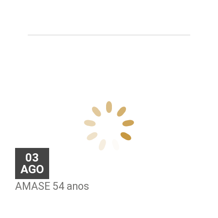
AMASE 54 anos
03
AGO
AMASE 54 anos
AMASE parabeniza o magistrados Paulo Barbosa pela aprov