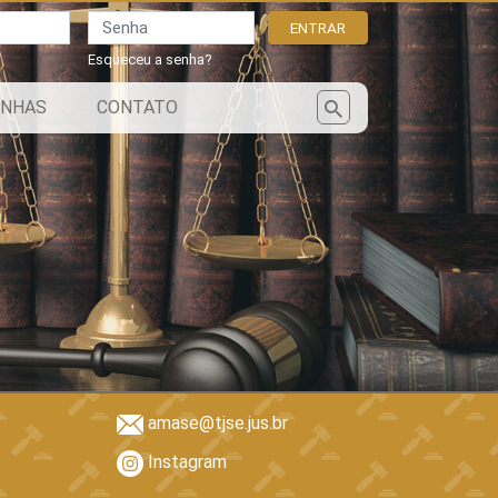
Senha
ENTRAR
Esqueceu a senha?
NHAS
CONTATO
amase@tjse.jus.br
Instagram